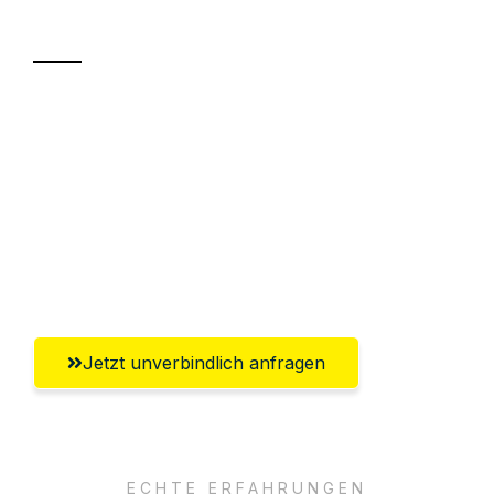
Transport
Sparen Sie bis zu 100€ bei Anfrage
Abwicklung innerhalb von 24 Stunden
Versichert bis zu 7.500€
Ggf. komplette Zollabwicklung inklusive
Umfassender Kundensupport aus Herne
Jetzt unverbindlich anfragen
ECHTE ERFAHRUNGEN