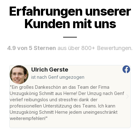
Erfahrungen unserer
Kunden mit uns
4.9 von 5 Sternen
aus über 800+ Bewertungen.
Ulrich Gerste
ist nach Genf umgezogen
"Ein großes Dankeschön an das Team der Firma
"Die
Umzugskönig Schmitt aus Herne! Der Umzug nach Genf
mei
verlief reibungslos und stressfrei dank der
Team
professionellen Unterstützung des Teams. Ich kann
habe
Umzugskönig Schmitt Herne jedem uneingeschränkt
an m
weiterempfehlen!"
groß