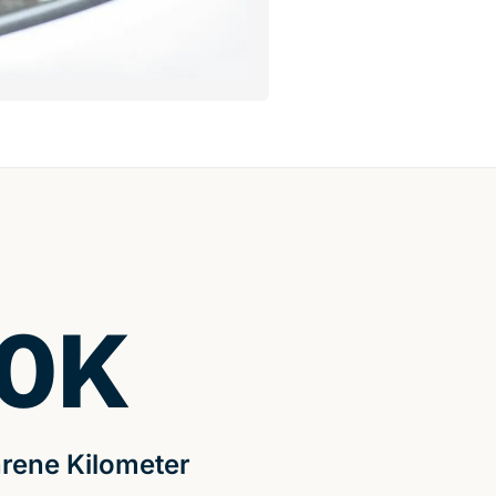
0
K
rene Kilometer