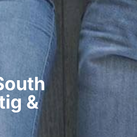
South
tig &