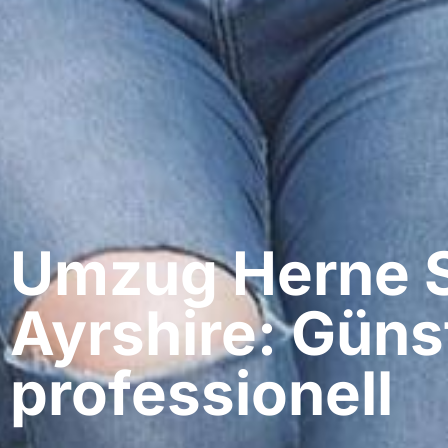
Umzug Herne​ 
Ayrshire: Güns
professionell​